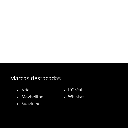
Marcas destacadas
Ariel
L’Oréal
Maybelline
Whiskas
Suavinex