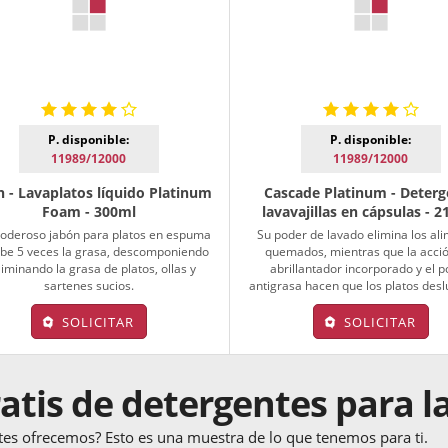
P. disponible:
P. disponible:
11989/12000
11989/12000
 - Lavaplatos líquido Platinum
Cascade Platinum - Deterg
Foam - 300ml
lavavajillas en cápsulas - 2
poderoso jabón para platos en espuma
Su poder de lavado elimina los al
be 5 veces la grasa, descomponiendo
quemados, mientras que la acció
liminando la grasa de platos, ollas y
abrillantador incorporado y el 
sartenes sucios.
antigrasa hacen que los platos des
SOLICITAR
SOLICITAR
atis de detergentes para la
tes ofrecemos? Esto es una muestra de lo que tenemos para ti.