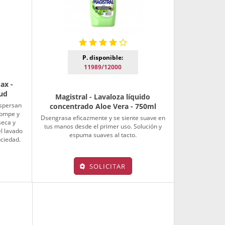
P. disponible:
11989/12000
ax -
0ud
Magistral - Lavaloza líquido
ispersan
concentrado Aloe Vera - 750ml
rompe y
Dsengrasa eficazmente y se siente suave en
seca y
tus manos desde el primer uso. Solución y
l lavado
espuma suaves al tacto.
uciedad.
SOLICITAR