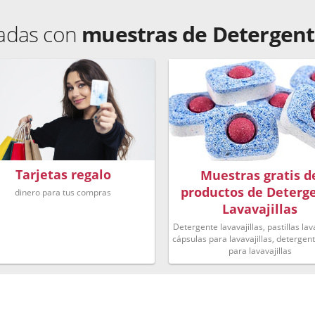
nadas con
muestras de Detergente
Tarjetas regalo
Muestras gratis d
productos de Deterg
dinero para tus compras
Lavavajillas
Detergente lavavajillas, pastillas lava
cápsulas para lavavajillas, detergent
para lavavajillas