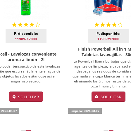
P. disponible:
P. disponible:
11989/12000
11989/12000
Finish Powerball All in 1 M
cell - Lavalozas conveniente
Tabletas lavavajillas - 3
aroma a limón - 2l
La Powerball libera burbujas que d
to poder tensoactivo de este lavalozas
agentes de limpieza, la capa azul 
te que escurra fácilmente el agua de
despega los residuos de comida 
s objetos lavados evitándose así el
quemada y la capa blanca termina e
engorroso secado.
eliminando los últimos restos de s
Loza limpia y brillante.
SOLICITAR
SOLICITAR
 2026-08-07
Empezó: 2026-08-07