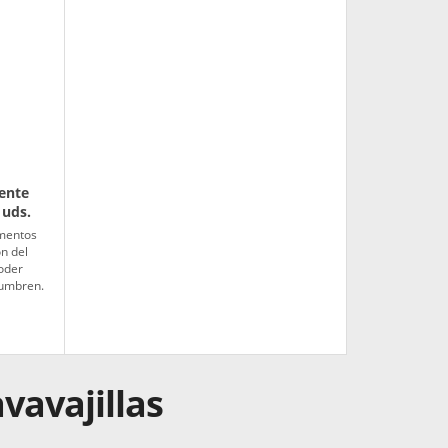
ente
1uds.
imentos
n del
poder
lumbren.
vavajillas