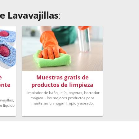
 Lavavajillas
:
e
Muestras gratis de
ente
productos de limpieza
Limpiador de baño, lejía, bayetas, borrador
mágico... los mejores productos para
vajillas,
mantener un hogar limpio y aseado.
e liquido