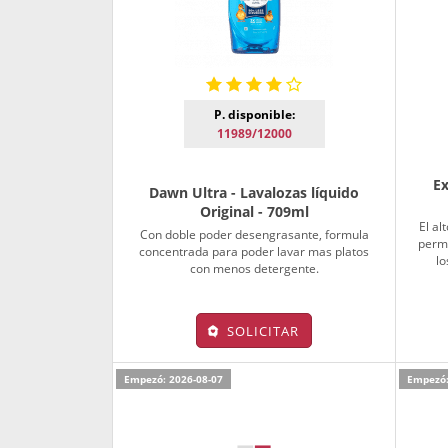
P. disponible:
11989/12000
Ex
Dawn Ultra - Lavalozas líquido
Original - 709ml
El al
Con doble poder desengrasante, formula
permi
concentrada para poder lavar mas platos
lo
con menos detergente.
SOLICITAR
Empezó: 2026-08-07
Empezó: