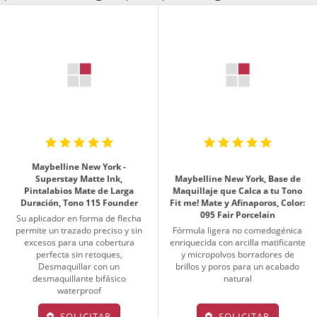
Maybelline New York -
Superstay Matte Ink,
Maybelline New York, Base de
Pintalabios Mate de Larga
Maquillaje que Calca a tu Tono
Duración, Tono 115 Founder
Fit me! Mate y Afinaporos, Color:
095 Fair Porcelain
Su aplicador en forma de flecha
permite un trazado preciso y sin
Fórmula ligera no comedogénica
excesos para una cobertura
enriquecida con arcilla matificante
perfecta sin retoques,
y micropolvos borradores de
Desmaquillar con un
brillos y poros para un acabado
desmaquillante bifásico
natural
waterproof
SOLICITAR
SOLICITAR