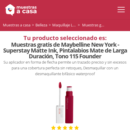
Muestras a casa
Belleza
Maquillaje Labios
Muestras gratis de Maybelline New York - Superstay Matte Ink, Pintalabios Mate de Larga Duración, Tono 115 Founder
Tu producto seleccionado es:
Muestras gratis de Maybelline New York -
Superstay Matte Ink, Pintalabios Mate de Larga
Duración, Tono 115 Founder
Su aplicador en forma de flecha permite un trazado preciso y sin excesos
para una cobertura perfecta sin retoques, Desmaquillar con un
desmaquillante bifásico waterproof