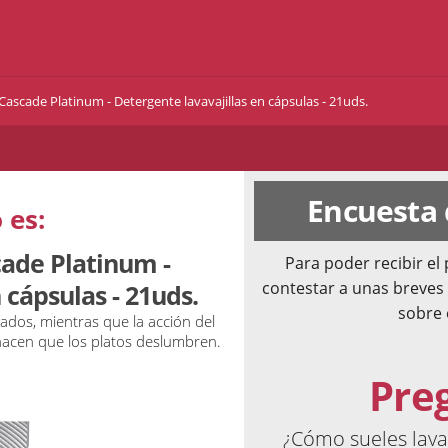
Cascade Platinum - Detergente lavavajillas en cápsulas - 21uds.
Encuesta
 es:
cade Platinum -
Para poder recibir e
contestar a unas breves
 cápsulas - 21uds.
sobre 
ados, mientras que la acción del
 hacen que los platos deslumbren.
Pre
¿Cómo sueles lavar