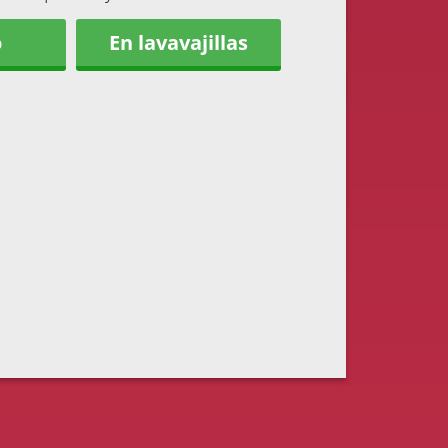
o
En lavavajillas