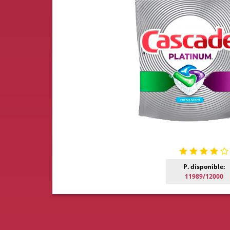
P. disponible:
11989/12000