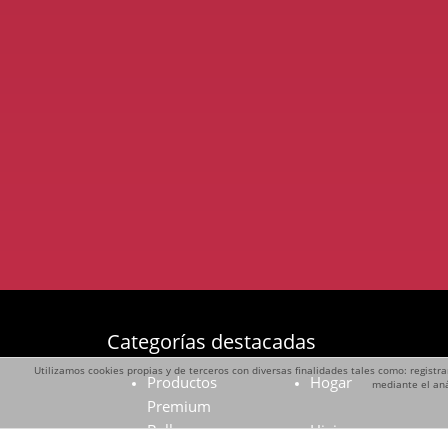
Categorías destacadas
Utilizamos cookies propias y de terceros con diversas finalidades tales como: registra
Productos
Hogar
mediante el aná
Premium
Belleza
Higiene