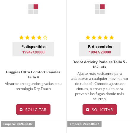
P. disponible:
P. disponible:
19947/20000
19947/20000
Dodot Activity Pañales Talla 5 -
162 uds.
Huggies Ultra Comfort Pañales
Ajuste más resistente para
Talla 4
adaptarse a cualquier movimiento
Absorbe en segundos gracias a su
de tu bebé. Cómodo ajuste en
tecnología Dry Touch
cintura, piernas y culito para
prevenir las fugas donde más
ocurren.
SOLICITAR
SOLICITAR
Empezó: 2026-08-07
Empezó: 2026-08-07