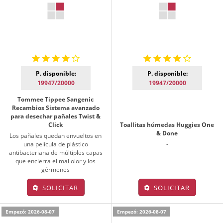
P. disponible:
P. disponible:
19947/20000
19947/20000
Tommee Tippee Sangenic
Recambios Sistema avanzado
para desechar pañales Twist &
Click
Toallitas húmedas Huggies One
& Done
Los pañales quedan envueltos en
una película de plástico
-
antibacteriana de múltiples capas
que encierra el mal olor y los
gérmenes
SOLICITAR
SOLICITAR
Empezó: 2026-08-07
Empezó: 2026-08-07