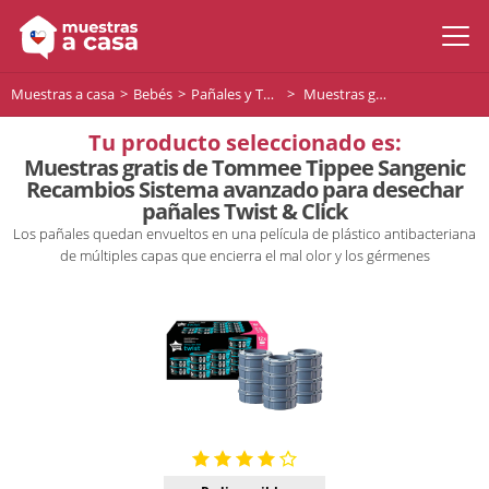
Muestras a casa
Bebés
Pañales y Toallitas para bebés
Muestras gratis de Tommee Tippee Sangenic Recambios Sistema avanzado para desechar pañales Twist & Click
Tu producto seleccionado es:
Muestras gratis de Tommee Tippee Sangenic
Recambios Sistema avanzado para desechar
pañales Twist & Click
Los pañales quedan envueltos en una película de plástico antibacteriana
de múltiples capas que encierra el mal olor y los gérmenes