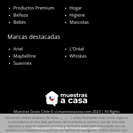
Productos Premium
Hogar
Belleza
Higiene
Bebés
Mascotas
Marcas destacadas
Ariel
L’Oréal
Maybelline
Whiskas
Suavinex
Muestras Gratis Chile © cl.muestrasacasa.com 2023 | All Rights
Reserved.
Utilizamos cookies propias y de terceros con diversas finalidades tales como: registrar
su actividad en el sitio web, gestionar técnicamente su acceso y uso del sitio web,
optimizar y mejorar nuestros servicios y mostrarle publicidad relacionada con sus
Aviso Legal
Política de Privacidad
Cookies
preferencias mediante el análisis de sus hábitos de navegación. Podrás obtener más