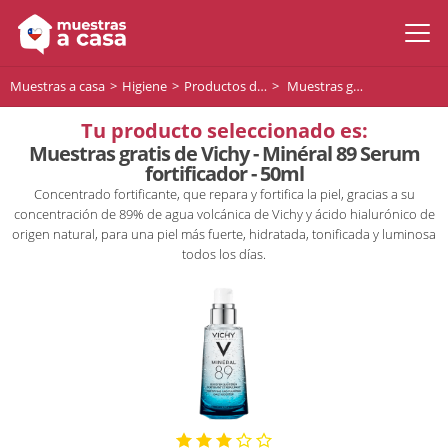
Muestras a casa
Higiene
Productos de higiene
Muestras gratis de Vichy - Minéral 89 Serum fortificador - 50ml
Tu producto seleccionado es:
Muestras gratis de Vichy - Minéral 89 Serum
fortificador - 50ml
Concentrado fortificante, que repara y fortifica la piel, gracias a su
concentración de 89% de agua volcánica de Vichy y ácido hialurónico de
origen natural, para una piel más fuerte, hidratada, tonificada y luminosa
todos los días.