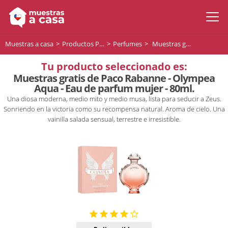
Muestras a casa
Productos Premium
Perfumes
Muestras gratis de Paco Rabanne - Olympea Aqua - Eau de parfum mujer - 80ml.
Tu producto seleccionado es:
Muestras gratis de Paco Rabanne - Olympea
Aqua - Eau de parfum mujer - 80ml.
Una diosa moderna, medio mito y medio musa, lista para seducir a Zeus.
Sonriendo en la victoria como su recompensa natural. Aroma de cielo. Una
vainilla salada sensual, terrestre e irresistible.