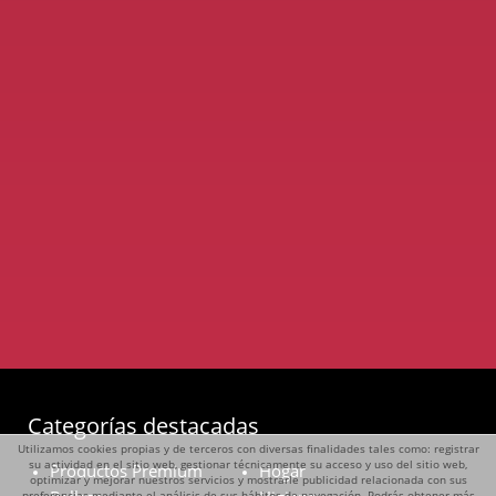
Categorías destacadas
Utilizamos cookies propias y de terceros con diversas finalidades tales como: registrar
su actividad en el sitio web, gestionar técnicamente su acceso y uso del sitio web,
Productos Premium
Hogar
optimizar y mejorar nuestros servicios y mostrarle publicidad relacionada con sus
preferencias mediante el análisis de sus hábitos de navegación. Podrás obtener más