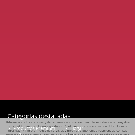
Categorías destacadas
Utilizamos cookies propias y de terceros con diversas finalidades tales como: registrar
su actividad en el sitio web, gestionar técnicamente su acceso y uso del sitio web,
Productos Premium
Hogar
optimizar y mejorar nuestros servicios y mostrarle publicidad relacionada con sus
preferencias mediante el análisis de sus hábitos de navegación. Podrás obtener más