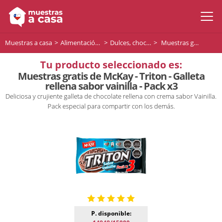
Muestras a casa
Alimentación y bebidas
Dulces, chocolates y postres
Muestras gratis de McKay - Triton - Galleta rellena sabor vainilla - Pack x3
Tu producto seleccionado es:
Muestras gratis de McKay - Triton - Galleta
rellena sabor vainilla - Pack x3
Deliciosa y crujiente galleta de chocolate rellena con crema sabor Vainilla.
Pack especial para compartir con los demás.
P. disponible: