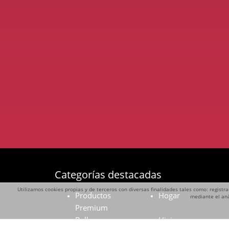
Categorías destacadas
Utilizamos cookies propias y de terceros con diversas finalidades tales como: registra
Productos
Hogar
mediante el aná
Premium
Belleza
Higiene