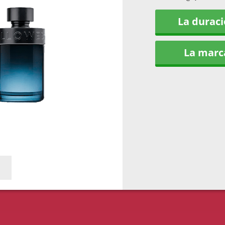
La durac
La marc