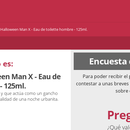
 Halloween Man X - Eau de toilette hombre - 125ml.
Encuesta
 es:
een Man X - Eau de
Para poder recibir e
contestar a unas breves
- 125ml.
sobre 
os y que actúa como un gancho
ualidad de una noche urbanita.
Pre
¿Qué va