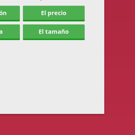
ión
El precio
a
El tamaño