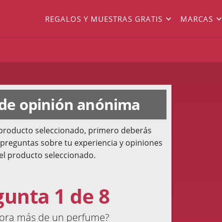
REGALOS Y MUESTRAS GRATIS
MARCAS
 de opinión anónima
l producto seleccionado, primero deberás
 preguntas sobre tu experiencia y opiniones
el producto seleccionado.
gunta 1 de 8
lora más de un perfume?