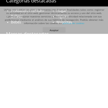
Categorías destacadas
Utilizamos cookies propias y de terceros con diversas finalidades tales como: registrar
Productos Premium
Hogar
su actividad en el sitio web, gestionar técnicamente su acceso y uso del sitio web,
Belleza
Higiene
optimizar y mejorar nuestros servicios y mostrarle publicidad relacionada con sus
preferencias mediante el análisis de sus hábitos de navegación. Podrás obtener más
Bebés
Mascotas
información sobre las cookies en
política de cookies
Aceptar
Marcas destacadas
Ariel
L’Oréal
Maybelline
Whiskas
Suavinex
Muestras Gratis Chile © cl.muestrasacasa.com 2023 | All Rights
Reserved.
Aviso Legal
Política de Privacidad
Cookies