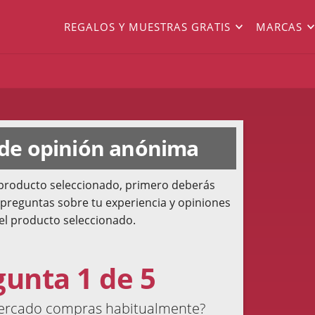
REGALOS Y MUESTRAS GRATIS
MARCAS
 de opinión anónima
l producto seleccionado, primero deberás
 preguntas sobre tu experiencia y opiniones
el producto seleccionado.
gunta 1 de 5
ercado compras habitualmente?