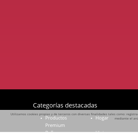
Categorías destacadas
Utilizamos cookies propias y de terceros con diversas finalidades tales como: registra
Productos
Hogar
mediante el aná
Premium
Belleza
Higiene