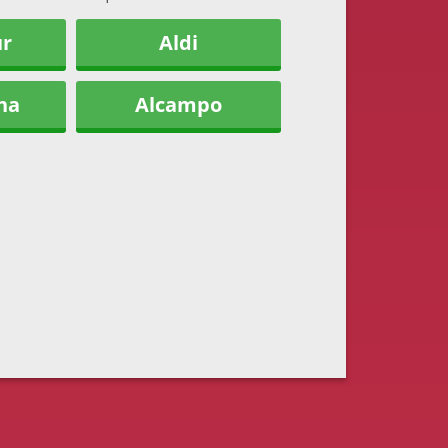
ur
Aldi
na
Alcampo