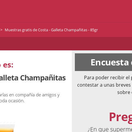
Muestras gratis de Costa - Galleta Champañitas - 85gr
Encuesta
 es:
Galleta Champañitas
Para poder recibir e
contestar a unas breves
sobre 
tarlas en compañía de amigos y
toda ocasión.
Pre
¿En que superm