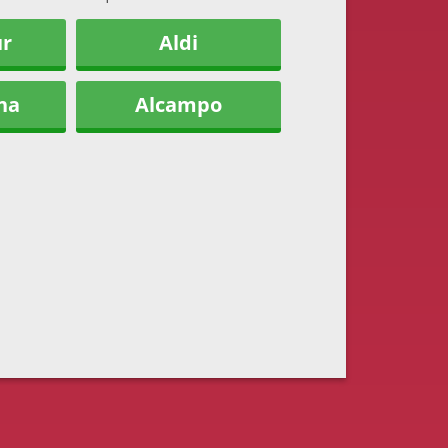
ur
Aldi
na
Alcampo