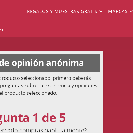
REGALOS Y MUESTRAS GRATIS
MARCAS
ds.
 de opinión anónima
l producto seleccionado, primero deberás
 preguntas sobre tu experiencia y opiniones
el producto seleccionado.
gunta 1 de 5
ercado compras habitualmente?