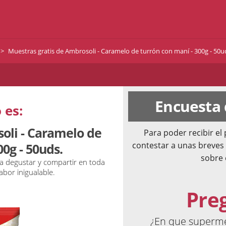
Muestras gratis de Ambrosoli - Caramelo de turrón con maní - 300g - 50u
Encuesta
 es:
oli - Caramelo de
Para poder recibir e
contestar a unas breves
0g - 50uds.
sobre 
ra degustar y compartir en toda
bor inigualable.
Pre
¿En que superm