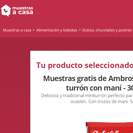
Muestras a casa
Alimentación y bebidas
Dulces, chocolates y postres
Tu producto seleccionado
Muestras gratis de Ambros
turrón con maní - 30
Delicioso y tradicional miniturrón perfecto pa
ocasión. Con trozos de maní. Sa