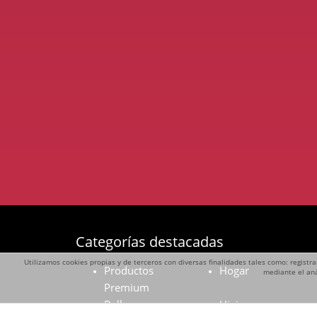
Categorías destacadas
Utilizamos cookies propias y de terceros con diversas finalidades tales como: registra
Productos
Hogar
mediante el aná
Premium
Belleza
Higiene